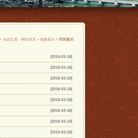
当前位置：
网站首页
>
视频展示
>
车间展示
[2016-03-18]
[2016-03-18]
[2016-03-18]
[2016-03-18]
[2016-03-18]
[2016-03-18]
[2016-03-18]
[2016-03-18]