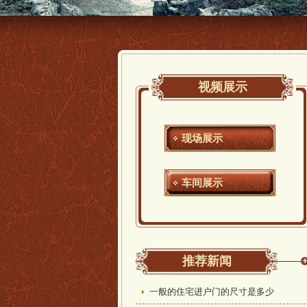
视频展示
现场展示
车间展示
推荐新闻
一般的住宅进户门的尺寸是多少