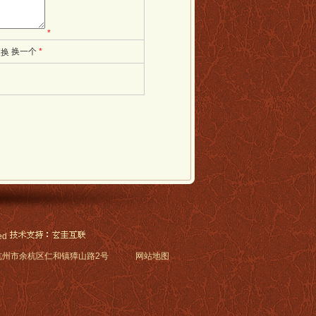
*
换一个
*
ved
址：杭州市余杭区仁和镇獐山路2号
网站地图