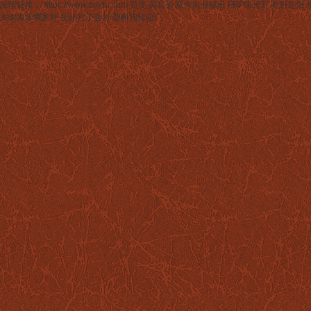
友情链接： https://www.baidu.com 百度
黄花菜
双方向分板机
FRP采光瓦
栏杆定做
兴农家乐哪家好
杭州月子会所
塑料周转箱厂