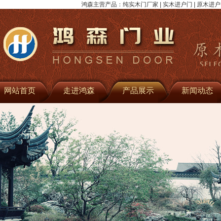
鸿森主营产品：纯实木门厂家 | 实木进户门 | 原木进户门 
网站首页
走进鸿森
产品展示
新闻动态