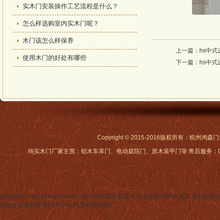
实木门安装操作工艺流程是什么？
怎么样选购室内实木门呢？
木门该怎么样保养
上一篇：
hs中式
使用木门的好处有哪些
下一篇：
hs中式
Copyright © 2015-2016版权所有：杭州
纯实木门厂家主营：铝木车库门、电动庭院门、原木装甲门等 售后服务：0571-88
友情链接： https://www.baidu.com 百度
黄花菜
双方向分板机
FRP采光瓦
栏杆定做
兴农家乐哪家好
杭州月子会所
塑料周转箱厂